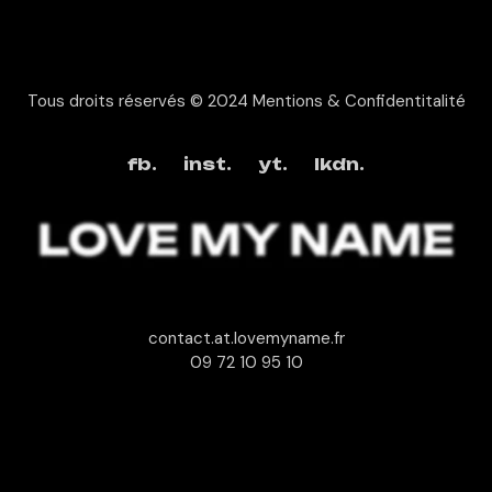
Tous droits réservés © 2024
Mentions & Confidentitalité
fb.
inst.
yt.
lkdn.
contact.at.lovemyname.fr
09 72 10 95 10