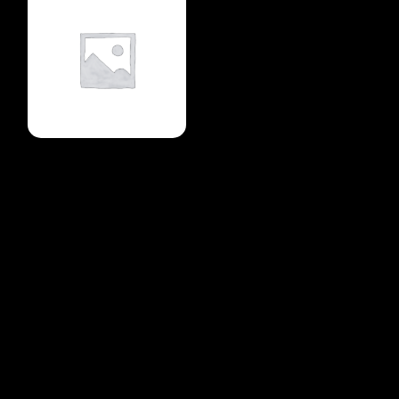
Green Backpack
$
158.00
Summer
Add to wishlist
Quick View